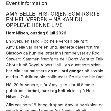
Event information
AMY BELLE: HISTORIEN SOM RØRTE
EN HEL VERDEN – NÅ KAN DU
OPPLEVE HENNE LIVE
Herr Nilsen, onsdag 8 juli 2026
En kveld, én sang – og hele verden ble rørt.
Amy Belle var bare en ung, sjenerte gateartist fra
Glasgow da hun ble løftet inn i rampelyset av Rod
Stewart. Sammen fremførte de
I Don’t Want to Talk
About It
på Royal Albert Hall – en duett som siden
har blitt sett nærmere
en milliard ganger
på sosiale
medier. Publikum ble trollbundet. En stjerne ble født.
Nå, 20 år senere, står Amy igjen klar til å møte
publikum –
intimt, nært og helt ekte
– på Herr
Nilsen i Oslo.
Allerede som 16-åring droppet Amy ut av skolen og
satte kursen mot London for å satse alt på