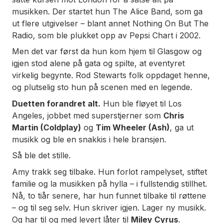
musikken. Der startet hun
The Alice Band
, som ga
ut flere utgivelser – blant annet
Nothing On But The
Radio
, som ble plukket opp av Pepsi Chart i 2002.
Men det var først da hun kom hjem til Glasgow og
igjen stod alene på gata og spilte, at eventyret
virkelig begynte. Rod Stewarts folk oppdaget henne,
og plutselig sto hun på scenen med en legende.
Duetten forandret alt.
Hun ble fløyet til Los
Angeles, jobbet med superstjerner som
Chris
Martin (Coldplay)
og
Tim Wheeler (Ash)
, ga ut
musikk og ble en snakkis i hele bransjen.
Så ble det stille.
Amy trakk seg tilbake. Hun forlot rampelyset, stiftet
familie og la musikken på hylla – i fullstendig stillhet.
Nå, to tiår senere, har hun funnet tilbake til røttene
– og til seg selv. Hun skriver igjen. Lager ny musikk.
Og har til og med levert låter til
Miley Cyrus
.