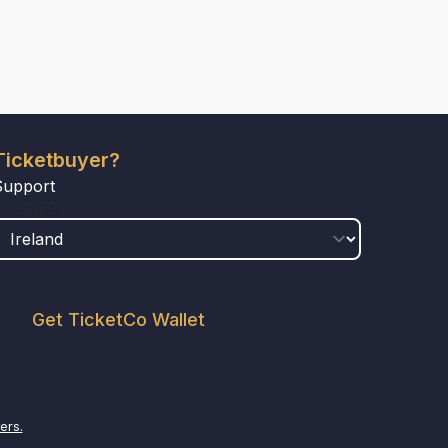
Ticketbuyer?
Support
COUNTRY
Get TicketCo Wallet
ers.