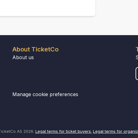
About TicketCo
About us
Manage cookie preferences
icketCo AS 2026.
Legal terms for ticket buyers.
Legal terms for organiz