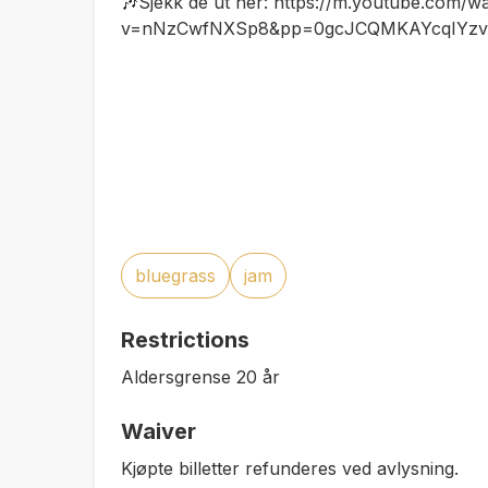
🎶Sjekk de ut her: https://m.youtube.com/w
v=nNzCwfNXSp8&pp=0gcJCQMKAYcqIYzv
bluegrass
jam
Restrictions
Aldersgrense 20 år
Waiver
Kjøpte billetter refunderes ved avlysning.