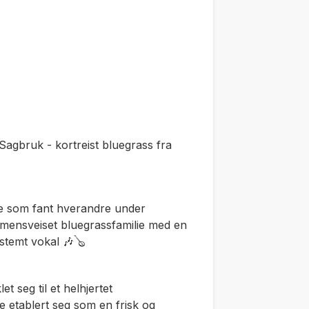
agbruk - kortreist bluegrass fra
e som fant hverandre under
mmensveiset bluegrassfamilie med en
rstemt vokal 🎶🪕
t seg til et helhjertet
e etablert seg som en frisk og