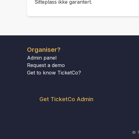
Sitteplass ikke garantert.
Organiser?
Admin panel
Request a demo
Get to know TicketCo?
Get TicketCo Admin
© T