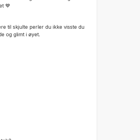
et 💙
 til skjulte perler du ikke visste du
e og glimt i øyet.