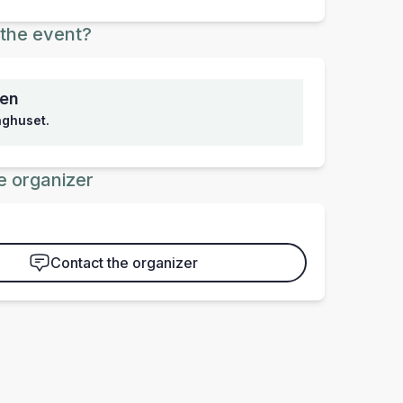
the event?
sen
inghuset.
e organizer
Contact the organizer