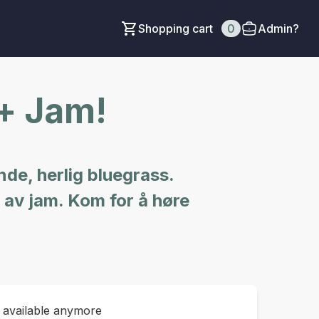
Shopping cart
0
Admin?
+ Jam!
nde, herlig bluegrass.
t av jam. Kom for å høre
t available anymore