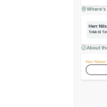
Where's 
Herr Nil
Trikk til T
About th
Herr Nilsen