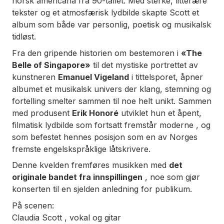
norsk americana fra 90-tallet. Med sterke, litterære
tekster og et atmosfærisk lydbilde skapte Scott et
album som både var personlig, poetisk og musikalsk
tidløst.
Fra den gripende historien om bestemoren i
«The
Belle of Singapore»
til det mystiske portrettet av
kunstneren
Emanuel Vigeland
i tittelsporet, åpner
albumet et musikalsk univers der klang, stemning og
fortelling smelter sammen til noe helt unikt. Sammen
med produsent
Erik Honoré
utviklet hun et åpent,
filmatisk lydbilde som fortsatt fremstår moderne , og
som befestet hennes posisjon som en av Norges
fremste engelskspråklige låtskrivere.
Denne kvelden fremføres musikken med
det
originale bandet fra innspillingen
, noe som gjør
konserten til en sjelden anledning for publikum.
På scenen:
Claudia Scott , vokal og gitar