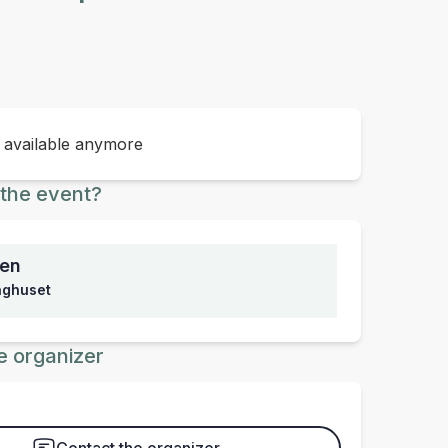
t available anymore
the event?
sen
inghuset
e organizer