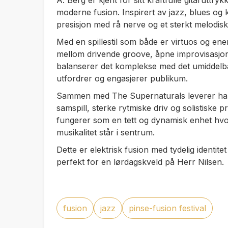
A. Berg er kjent for sitt kraftfulle gitaruttr
moderne fusion. Inspirert av jazz, blues og
presisjon med rå nerve og et sterkt melodisk
Med en spillestil som både er virtuos og en
mellom drivende groove, åpne improvisasjone
balanserer det komplekse med det umiddelb
utfordrer og engasjerer publikum.
Sammen med The Supernaturals leverer han 
samspill, sterke rytmiske driv og solistiske 
fungerer som en tett og dynamisk enhet hvo
musikalitet står i sentrum.
Dette er elektrisk fusion med tydelig identitet 
perfekt for en lørdagskveld på Herr Nilsen.
fusion
jazz
pinse-fusion festival