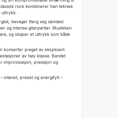
ykk og sin kompromissløse tilnærming til
 klassisk rock kombinerer han teknisk
 uttrykk.
ergisk, beveger Berg seg sømløst
r og intense gitarpartier. Musikken
are, og skaper et uttrykk som både
konserter preget av eksplosivt
prestasjoner av høy klasse. Bandet
r improvisasjon, presisjon og
– intenst, presist og energifylt –