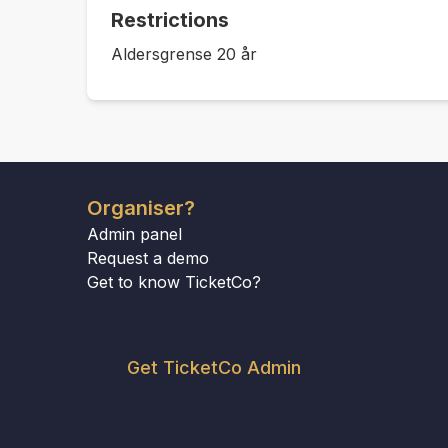
Restrictions
Aldersgrense 20 år
Organiser?
Admin panel
Request a demo
Get to know TicketCo?
Get TicketCo Admin