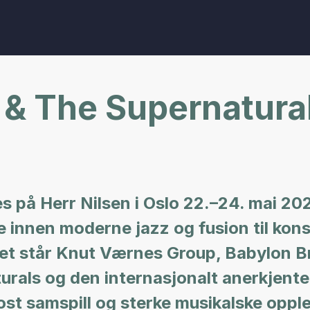
 & The Supernatural
es på Herr Nilsen i Oslo 22.–24. mai 2
nnen moderne jazz og fusion til konser
t står Knut Værnes Group, Babylon Br
rals og den internasjonalt anerkjente 
uost samspill og sterke musikalske opp