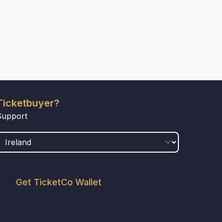
Ticketbuyer?
Support
COUNTRY
Get TicketCo Wallet