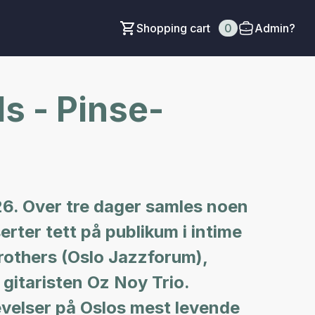
Shopping cart
0
Admin?
s - Pinse-
026. Over tre dager samles noen
ter tett på publikum i intime
others (Oslo Jazzforum),
gitaristen Oz Noy Trio.
levelser på Oslos mest levende