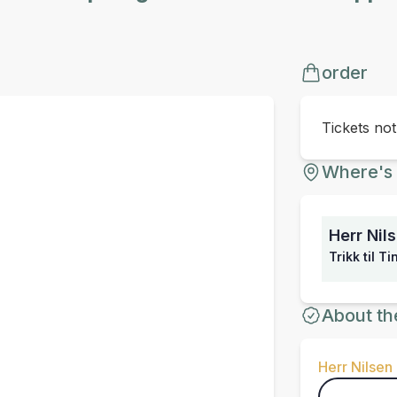
order
Tickets no
Where's 
Herr Nil
Trikk til T
About th
Herr Nilsen