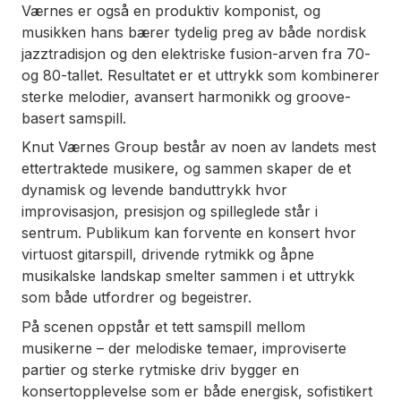
Værnes er også en produktiv komponist, og
musikken hans bærer tydelig preg av både nordisk
jazztradisjon og den elektriske fusion-arven fra 70-
og 80-tallet. Resultatet er et uttrykk som kombinerer
sterke melodier, avansert harmonikk og groove-
basert samspill.
Knut Værnes Group består av noen av landets mest
ettertraktede musikere, og sammen skaper de et
dynamisk og levende banduttrykk hvor
improvisasjon, presisjon og spilleglede står i
sentrum. Publikum kan forvente en konsert hvor
virtuost gitarspill, drivende rytmikk og åpne
musikalske landskap smelter sammen i et uttrykk
som både utfordrer og begeistrer.
På scenen oppstår et tett samspill mellom
musikerne – der melodiske temaer, improviserte
partier og sterke rytmiske driv bygger en
konsertopplevelse som er både energisk, sofistikert