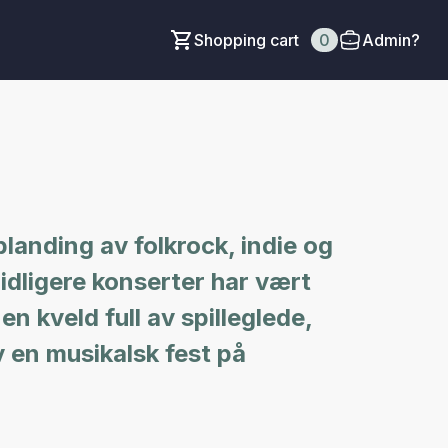
Shopping cart
0
Admin?
landing av folkrock, indie og
Tidligere konserter har vært
en kveld full av spilleglede,
v en musikalsk fest på