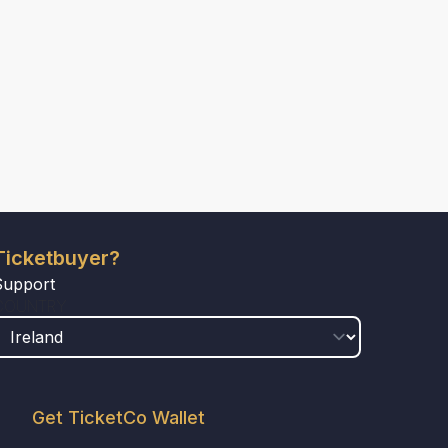
Ticketbuyer?
Support
COUNTRY
Get TicketCo Wallet