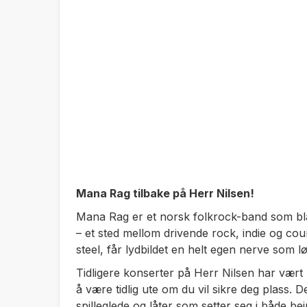
Mana Rag tilbake på Herr Nilsen!
Mana Rag er et norsk folkrock-band som bl
– et sted mellom drivende rock, indie og cou
steel, får lydbildet en helt egen nerve som lø
Tidligere konserter på Herr Nilsen har vært
å være tidlig ute om du vil sikre deg plass. D
spilleglede og låter som setter seg i både bei