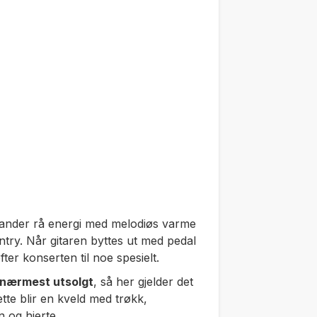
ander rå energi med melodiøs varme
ntry. Når gitaren byttes ut med pedal
fter konserten til noe spesielt.
nærmest utsolgt
, så her gjelder det
ette blir en kveld med trøkk,
n og hjerte.