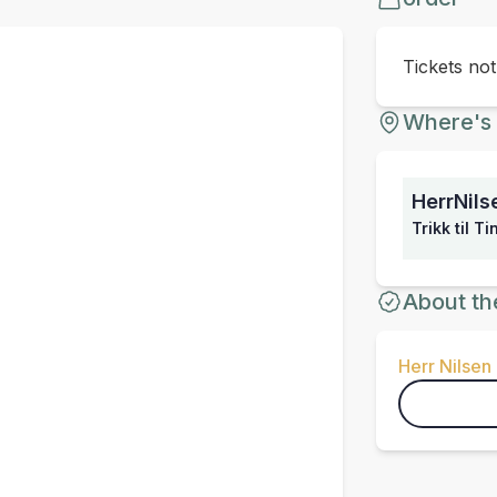
Tickets no
Where's 
HerrNils
Trikk til T
About th
Herr Nilsen