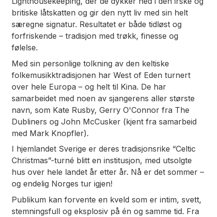
Lighthousekeeping
, der de dykker ned i den irske og
britiske låtskatten og gir den nytt liv med sin helt
særegne signatur. Resultatet er både tidløst og
forfriskende – tradisjon med trøkk, finesse og
følelse.
Med sin personlige tolkning av den keltiske
folkemusikktradisjonen har West of Eden turnert
over hele Europa – og helt til Kina. De har
samarbeidet med noen av sjangerens aller største
navn, som Kate Rusby, Gerry O'Connor fra The
Dubliners og John McCusker (kjent fra samarbeid
med Mark Knopfler).
I hjemlandet Sverige er deres tradisjonsrike “Celtic
Christmas”-turné blitt en institusjon, med utsolgte
hus over hele landet år etter år. Nå er det sommer –
og endelig Norges tur igjen!
Publikum kan forvente en kveld som er intim, svett,
stemningsfull og eksplosiv på én og samme tid. Fra