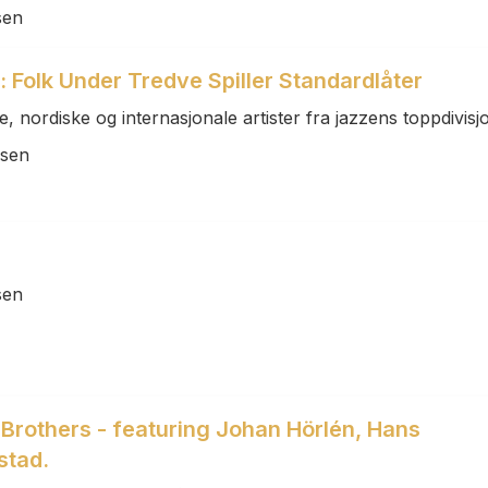
sen
 Folk Under Tredve Spiller Standardlåter
 nordiske og internasjonale artister fra jazzens toppdivisj
lsen
sen
rothers - featuring Johan Hörlén, Hans
stad.