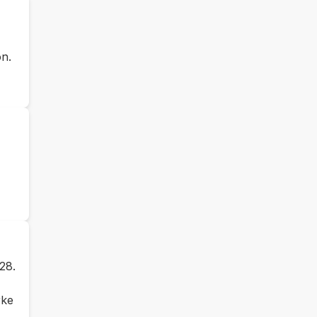
on.
28.
rke