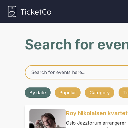
Search for eve
By date
Popular
Category
Ti
Roy Nikolaisen kvartet
Oslo Jazzforum arrangerer u