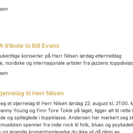
lsen
 tribute to Bill Evans
kentlige konserter på Herr Nilsen lørdag ettermiddag
 nordiske og internasjonale artister fra jazzens toppdivisj
lsen
ernelag til Herr Nilsen
 et stjernelag til Herr Nilsen lørdag 22. august kl. 21:00.
nny Young og Finn Tore Tokle på laget, ligger alt til rette 
e og spilleglede i toppklasse. Andersen har markert seg s
 musikken spenner fra indie rock til folk, blues og psykedel
s og levende konsertopplevelse du ikke vil gå glipp av.