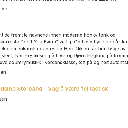
lsen
nt de fremste navnene innen moderne honky tonk og
itikerroste Don't You Ever Give Up On Love byr hun på ste
 ekte amerikansk country. På Herr Nilsen får hun følge av
l steel, Ivar Brynildsen på bass og Bjørn Haglund på tromm
leve countrymusikk i verdensklasse, tett på og helt autentis
sen
dsmo Storband - Våg å være feiltastisk!
sen