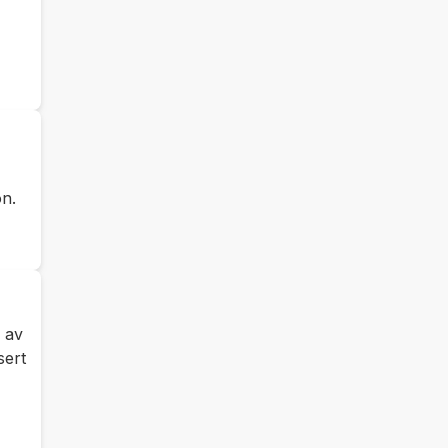
on.
n av
sert