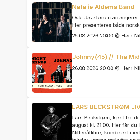
Natalie Aldema Band
Oslo Jazzforum arrangerer u
Her presenteres både norske,
25.08.2026 20:00 @ Herr Ni
Johnny(45) // The Mi
26.08.2026 20:00 @ Herr Ni
LARS BECKSTRØM LIV
Lars Beckstrøm, kjent fra de
august kl. 21:00. Her får d
Nittenåttifire, kombinert me