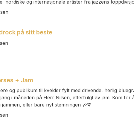
 nordiske og internasjonale artister fra jazzens toppdivisj
lsen
rock på sitt beste
lsen
orses + Jam
re og publikum til kvelder fylt med drivende, herlig bluegr
n gang i måneden på Herr Nilsen, etterfulgt av jam. Kom for 
 i jammen, eller bare nyt stemningen 🎶💙
lsen