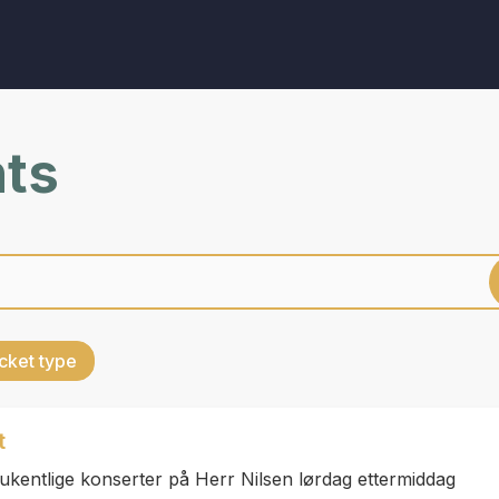
nts
cket type
t
kentlige konserter på Herr Nilsen lørdag ettermiddag