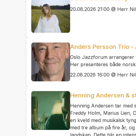
20.08.2026 21:00 @ Herr Ni
Anders Persson Trio - A
Oslo Jazzforum arrangerer u
Her presenteres både norske,
22.08.2026 16:00 @ Herr Ni
Henning Andersen & stj
Henning Andersen tar med seg
Freddy Holm, Marius Lien, Da
en kveld med musikalsk tyngd
med tre album på fire år, og
landskap. Dette blir en inten