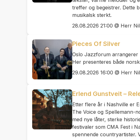
tekster, varme melodier og 
treffer og begeistrer. Dette 
musikalsk sterkt.
28.08.2026 21:00 @ Herr Ni
Pieces Of Silver
Oslo Jazzforum arrangerer u
Her presenteres både norske,
29.08.2026 16:00 @ Herr Ni
Erlend Gunstveit – Re
Etter flere år i Nashville e
The Voice og Spellemann-nom
med nye låter, sterke histori
festivaler som CMA Fest i N
spennende countryartister. 