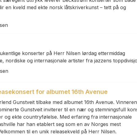
et særegent uttrykk leverer Beckstrøm konserter som både
blir en kveld med ekte norsk låtskriverkunst – tett på og
lsen
kentlige konserter på Herr Nilsen lørdag ettermiddag
 nordiske og internasjonale artister fra jazzens toppdivisj
lsen
leasekonsert for albumet 16th Avenue
r Erlend Gunstveit tilbake med albumet 16th Avenue. Vinnere
inerte Gunstveit inviterer til en nær og stemningsfull kon
er og ekte countryfølelse. Med erfaring fra internasjonale
ashville har han etablert seg som en av Norges mest
Velkommen til en unik releasekveld på Herr Nilsen.