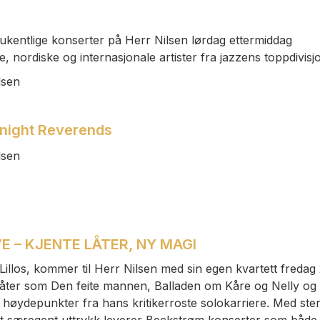
kentlige konserter på Herr Nilsen lørdag ettermiddag
 nordiske og internasjonale artister fra jazzens toppdivisj
lsen
dnight Reverends
lsen
E – KJENTE LÅTER, NY MAGI
Lillos, kommer til Herr Nilsen med sin egen kvartett fredag 
u låter som Den feite mannen, Balladen om Kåre og Nelly og
d høydepunkter fra hans kritikerroste solokarriere. Med ste