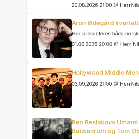
29.08.2026 21:00 @ HerrNil
Aron Ødegård kvartett:
Her presenteres både norske,
01.09.2026 20:00 @ Herr Ni
Hollywood Middle Men
03.09.2026 21:00 @ HerrNil
Ben Besiakovs Umami B
Backenroth og Tom Ol