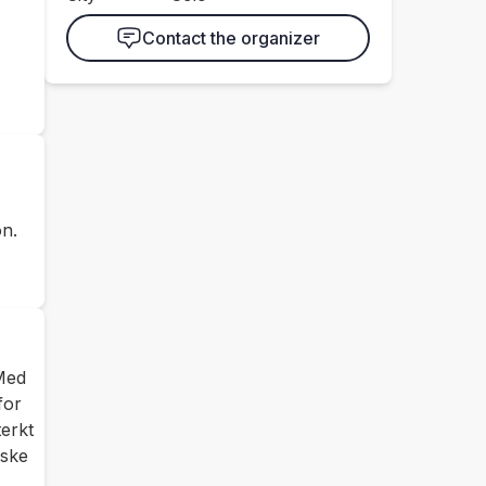
Contact the organizer
on.
 Med
for
terkt
iske