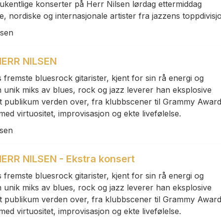
kentlige konserter på Herr Nilsen lørdag ettermiddag
 nordiske og internasjonale artister fra jazzens toppdivisj
lsen
HERR NILSEN
fremste bluesrock gitarister, kjent for sin rå energi og
 unik miks av blues, rock og jazz leverer han eksplosive
t publikum verden over, fra klubbscener til Grammy Award
med virtuositet, improvisasjon og ekte livefølelse.
lsen
ERR NILSEN - Ekstra konsert
fremste bluesrock gitarister, kjent for sin rå energi og
 unik miks av blues, rock og jazz leverer han eksplosive
t publikum verden over, fra klubbscener til Grammy Award
med virtuositet, improvisasjon og ekte livefølelse.