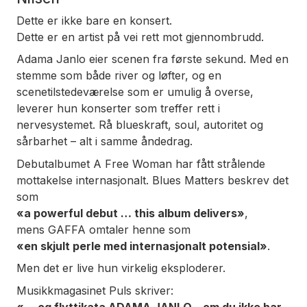
Dette er ikke bare en konsert.
Dette er en artist på vei rett mot gjennombrudd.
Adama Janlo eier scenen fra første sekund. Med en
stemme som både river og løfter, og en
scenetilstedeværelse som er umulig å overse,
leverer hun konserter som treffer rett i
nervesystemet. Rå blueskraft, soul, autoritet og
sårbarhet – alt i samme åndedrag.
Debutalbumet
A Free Woman
har fått strålende
mottakelse internasjonalt.
Blues Matters
beskrev det
som
«a powerful debut … this album delivers»
,
mens GAFFA omtaler henne som
«en skjult perle med internasjonalt potensial»
.
Men det er live hun virkelig eksploderer.
Musikkmagasinet Puls skriver:
«… og flyttikata ADAMA JANLO – om du ikke har