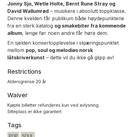
Jonny Sjo, Wetle Holte, Bernt Rune Stray og
David Wallumrød
– musikere i absolutt toppklasse.
Denne kvelden får publikum både høydepunktene
fra en sterk katalog
og smakebiter fra kommende
album
, lenge før noen andre får høre dem.
En sjelden konsertopplevelse i skjæringspunktet
mellom
pop, soul og melodiøs norsk
låtskriverkunst
– dette vil du ikke gå glipp av!
Restrictions
Aldersgrense 20 år
Waiver
Kjøpte billetter refunderes kun ved avlysning.
Sitteplass er ikke garantert
Tags
POP
SOUL