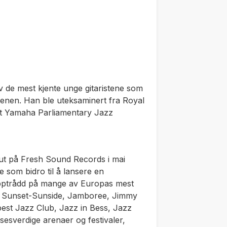
av de mest kjente unge gitaristene som
cenen. Han ble uteksaminert fra Royal
delt Yamaha Parliamentary Jazz
ut på Fresh Sound Records i mai
e som bidro til å lansere en
opptrådd på mange av Europas mest
's, Sunset-Sunside, Jamboree, Jimmy
est Jazz Club, Jazz in Bess, Jazz
sesverdige arenaer og festivaler,