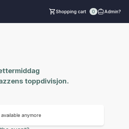
Shopping cart
0
Admin?
 ettermiddag
jazzens toppdivisjon.
t available anymore