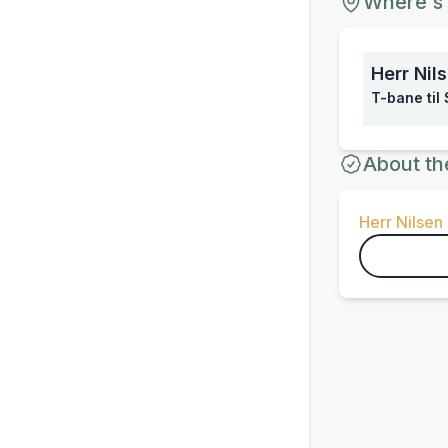
Where's 
Herr Nil
T-bane til 
About th
Herr Nilsen