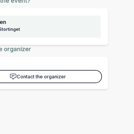
the event?
sen
Stortinget
e organizer
Contact the organizer