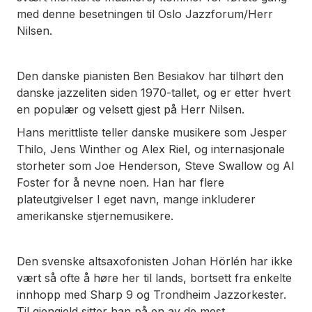
med denne besetningen til Oslo Jazzforum/Herr
Nilsen.
Den danske pianisten Ben Besiakov har tilhørt den
danske jazzeliten siden 1970-tallet, og er etter hvert
en populær og velsett gjest på Herr Nilsen.
Hans merittliste teller danske musikere som Jesper
Thilo, Jens Winther og Alex Riel, og internasjonale
storheter som Joe Henderson, Steve Swallow og Al
Foster for å nevne noen. Han har flere
plateutgivelser I eget navn, mange inkluderer
amerikanske stjernemusikere.
Den svenske altsaxofonisten Johan Hörlén har ikke
vært så ofte å høre her til lands, bortsett fra enkelte
innhopp med Sharp 9 og Trondheim Jazzorkester.
Til gjengjeld sitter han på en av de mest