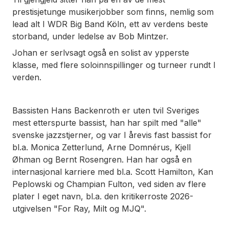
prestisjetunge musikerjobber som finns, nemlig som
lead alt I WDR Big Band Köln, ett av verdens beste
storband, under ledelse av Bob Mintzer.
Johan er serlvsagt også en solist av ypperste
klasse, med flere soloinnspillinger og turneer rundt I
verden.
Bassisten Hans Backenroth er uten tvil Sveriges
mest etterspurte bassist, han har spilt med "alle"
svenske jazzstjerner, og var I årevis fast bassist for
bl.a. Monica Zetterlund, Arne Domnérus, Kjell
Øhman og Bernt Rosengren. Han har også en
internasjonal karriere med bl.a. Scott Hamilton, Kan
Peplowski og Champian Fulton, ved siden av flere
plater I eget navn, bl.a. den kritikerroste 2026-
utgivelsen "For Ray, Milt og MJQ".