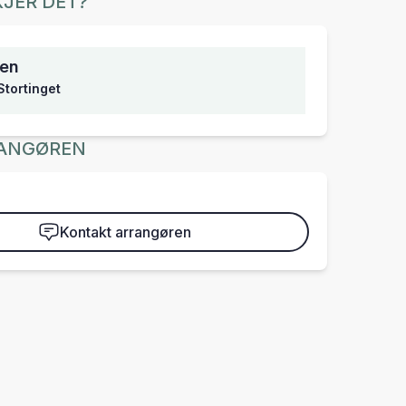
JER DET?
sen
Stortinget
ANGØREN
Kontakt arrangøren