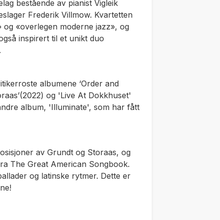
elag bestående av pianist Vigleik
slager Frederik Villmow. Kvartetten
st» og «overlegen moderne jazz», og
å inspirert til et unikt duo
.
kritikerroste albumene ‘Order and
oraas’(2022) og 'Live At Dokkhuset'
andre album, 'Illuminate', som har fått
osisjoner av Grundt og Storaas, og
 fra The Great American Songbook.
allader og latinske rytmer. Dette er
one!