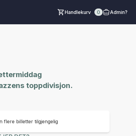
Handlekurv
0
Admin?
 ettermiddag
jazzens toppdivisjon.
 flere billetter tilgjengelig