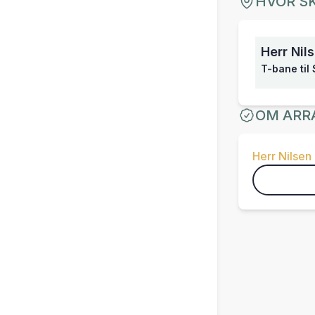
HVOR SK
Herr Nil
T-bane til 
OM ARR
Herr Nilsen