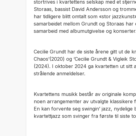
stortrives i kvartettens selskap med et stjern
Storaas, bassist David Andersson og tromme
har tidligere blitt omtalt som «stor jazzkun
samarbeidet mellom Grundt og Storaas har ogs
samarbeid med albumutgivelse og konserter
Cecilie Grundt har de siste årene gitt ut de 
Chaos’(2020) og ‘Cecilie Grundt & Vigleik St
(2024). I oktober 2024 ga kvartetten ut sitt 
strålende anmeldelser.
Kvartettens musikk består av originale komp
noen arrangementer av utvalgte klassikere
En kan forvente seg swingin’ jazz, nydelige b
kvartettjazz som svinger fra første til siste t