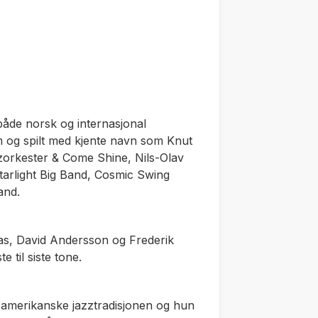
både norsk og internasjonal
bum og spilt med kjente navn som Knut
orkester & Come Shine, Nils-Olav
tarlight Big Band, Cosmic Swing
and.
aas, David Andersson og Frederik
 til siste tone.
n amerikanske jazztradisjonen og hun