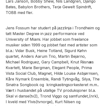
Lars Janson, Bobby Shew, Nils Landgren, Django
Bates, Babylon Brothers, Terje Gewelt Spindrift,
TOBB med fler.
Jens Fossum har studert på jazzlinja i Trondheim og
tatt Master Degree in jazz performance ved
University of Miami. Har jobbet som freelance
musiker siden 1999 og jobbet fast med artister som
bl.a.: Vidar Busk, Heine Totland, Sigurd Køhn
quartet, Anders Aarum Trio, Martin Bejarno,
Michael Rodriguez, Gary Campbell, Knut Riisnæs
Kvartett, Marie Bergman, Elegant People, Prima
Vista Social Club, Magnet, Hilde Louise Asbjørnsen,
Kåre Nymark Ensemble, Randi Tytingvåg, Silya, The
Sinatra Songbook og kringkastingsorkesteret m.m..
Vært i husbandet på utallige TV produksjoner bl.a.
Skal vi danse(tv2), Trond Viggo og samfundet,(nrk),
I kveld med Ylvis(tvnorge), Kurt Nilsen og