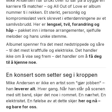
Mike Andersen har brukt over to tiår på å bygge en
karriere få matcher – og
All Out of Love
er album
nummer ti i rekken. Et sterkt, personlig og
kompromissløst verk skrevet i etterdønningene av et
samlivsbrudd. Her er
lengsel, tvil, forandring og
håp
– pakket inn i intense arrangementer, sjelfulle
melodier og hans unike stemme.
Albumet spenner fra det mest nedstrippede og såre
– til det mest kraftfulle og elektriske. Det handler
ikke om å vise seg frem – det handler om å
få deg
til å kjenne noe
.
En konsert som setter seg i kroppen
Mike Andersen er ikke en artist som "gjør jobben" –
han
leverer alt
. Hver gang. Når han står på scenen
med sitt band, skjer det noe i rommet. En nærhet. En
elektrisitet. En følelse av at dette skjer
her og nå –
og bare for oss
.