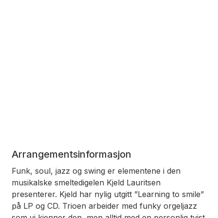
Arrangementsinformasjon
Funk, soul, jazz og swing er elementene i den
musikalske smeltedigelen Kjeld Lauritsen
presenterer. Kjeld har nylig utgitt ”Learning to smile”
på LP og CD. Trioen arbeider med funky orgeljazz
som vi kjenner den, men alltid med en personlig tvist