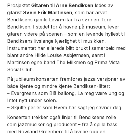
Prosjektet
Gitaren til Arne Bendiksen
ledes av
gitarist
Svein Erik Martinsen
, som har arvet
Bendiksens gamle Levin-gitar fra sønnen Tore
Bendiksen. I stedet for å havne på museum, lever
gitaren videre på scenen – som en levende hyllest til
Bendiksens livslange kjærlighet til musikken.
Instrumentet har allerede blitt brukt i samarbeid med
blant andre Hilde Louise Asbjørnsen, samt i
Martinsen egne band The Milkmen og Prima Vista
Social Club.
På jubileumskonserten fremføres jazza versjoner av
både kjente og mindre kjente Bendiksen-låter:
– Evergreens som
Blå ballong
,
La meg være ung
og
Intet nytt under solen
.
– Skjulte perler som
Hvem har sagt jeg savner deg
.
Konserten trekker også linjer til Bendiksens rolle
som jazzmusiker og produsent – fra å spille bass
med Rowland Greenberg til å bygge opp en