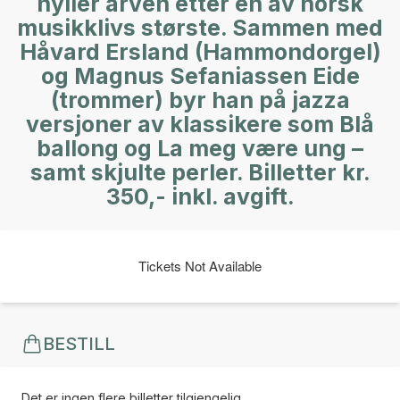
hyller arven etter en av norsk
musikklivs største. Sammen med
Håvard Ersland (Hammondorgel)
og Magnus Sefaniassen Eide
(trommer) byr han på jazza
versjoner av klassikere som Blå
ballong og La meg være ung –
samt skjulte perler. Billetter kr.
350,- inkl. avgift.
Tickets Not Available
BESTILL
Det er ingen flere billetter tilgjengelig