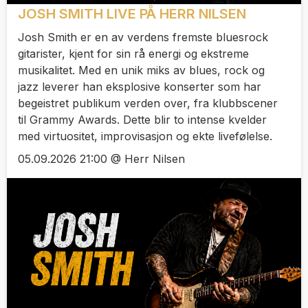
JOSH SMITH LIVE PÅ HERR NILSEN
Josh Smith er en av verdens fremste bluesrock
gitarister, kjent for sin rå energi og ekstreme
musikalitet. Med en unik miks av blues, rock og
jazz leverer han eksplosive konserter som har
begeistret publikum verden over, fra klubbscener
til Grammy Awards. Dette blir to intense kvelder
med virtuositet, improvisasjon og ekte livefølelse.
05.09.2026 21:00 @ Herr Nilsen