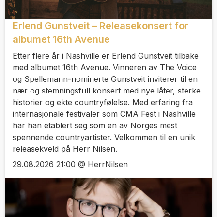
Erlend Gunstveit – Releasekonsert for
albumet 16th Avenue
Etter flere år i Nashville er Erlend Gunstveit tilbake
med albumet 16th Avenue. Vinneren av The Voice
og Spellemann-nominerte Gunstveit inviterer til en
nær og stemningsfull konsert med nye låter, sterke
historier og ekte countryfølelse. Med erfaring fra
internasjonale festivaler som CMA Fest i Nashville
har han etablert seg som en av Norges mest
spennende countryartister. Velkommen til en unik
releasekveld på Herr Nilsen.
29.08.2026 21:00 @ HerrNilsen