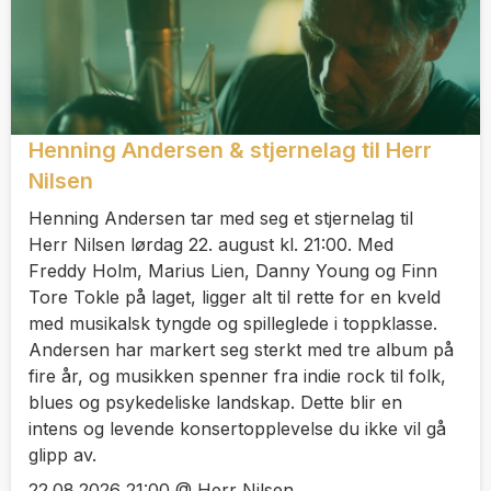
Henning Andersen & stjernelag til Herr
Nilsen
Henning Andersen tar med seg et stjernelag til
Herr Nilsen lørdag 22. august kl. 21:00. Med
Freddy Holm, Marius Lien, Danny Young og Finn
Tore Tokle på laget, ligger alt til rette for en kveld
med musikalsk tyngde og spilleglede i toppklasse.
Andersen har markert seg sterkt med tre album på
fire år, og musikken spenner fra indie rock til folk,
blues og psykedeliske landskap. Dette blir en
intens og levende konsertopplevelse du ikke vil gå
glipp av.
22.08.2026 21:00 @ Herr Nilsen