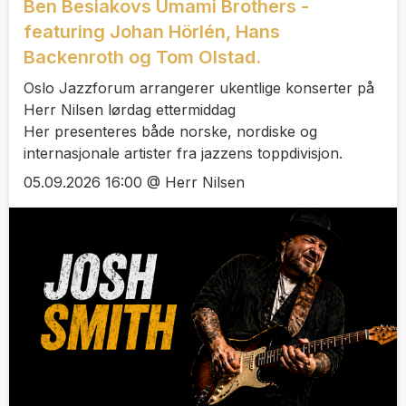
Ben Besiakovs Umami Brothers -
featuring Johan Hörlén, Hans
Backenroth og Tom Olstad.
Oslo Jazzforum arrangerer ukentlige konserter på
Herr Nilsen lørdag ettermiddag
Her presenteres både norske, nordiske og
internasjonale artister fra jazzens toppdivisjon.
05.09.2026 16:00 @ Herr Nilsen