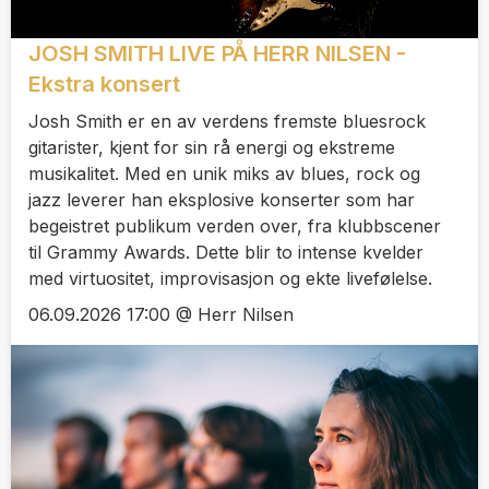
JOSH SMITH LIVE PÅ HERR NILSEN -
Ekstra konsert
Josh Smith er en av verdens fremste bluesrock
gitarister, kjent for sin rå energi og ekstreme
musikalitet. Med en unik miks av blues, rock og
jazz leverer han eksplosive konserter som har
begeistret publikum verden over, fra klubbscener
til Grammy Awards. Dette blir to intense kvelder
med virtuositet, improvisasjon og ekte livefølelse.
06.09.2026 17:00 @ Herr Nilsen