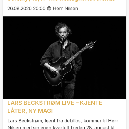
26.08.2026 20:00 @ Herr Nilsen
LARS BECKSTRØM LIVE – KJENTE
LÅTER, NY MAGI
Lars Beckstrøm, kjent fra deLillos, kommer til Herr
Nilsen med sin egen kvartett fredag 28. august kl.