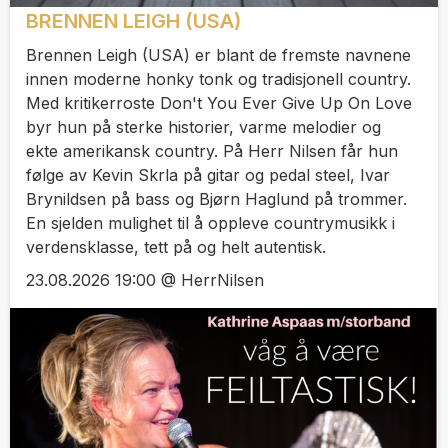
BRENNEN LEIGH (USA)
Brennen Leigh (USA) er blant de fremste navnene
innen moderne honky tonk og tradisjonell country.
Med kritikerroste Don't You Ever Give Up On Love
byr hun på sterke historier, varme melodier og
ekte amerikansk country. På Herr Nilsen får hun
følge av Kevin Skrla på gitar og pedal steel, Ivar
Brynildsen på bass og Bjørn Haglund på trommer.
En sjelden mulighet til å oppleve countrymusikk i
verdensklasse, tett på og helt autentisk.
23.08.2026 19:00 @ HerrNilsen