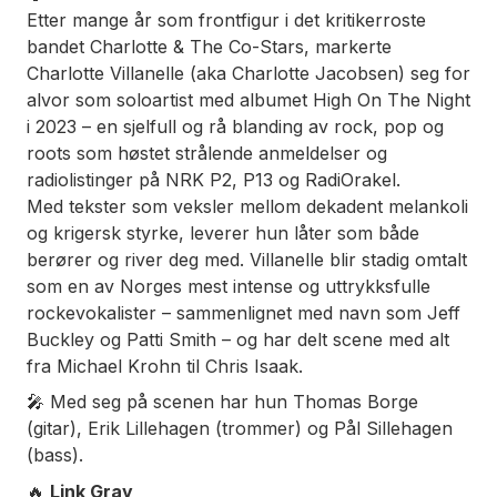
Etter mange år som frontfigur i det kritikerroste
bandet
Charlotte & The Co-Stars
, markerte
Charlotte Villanelle (aka Charlotte Jacobsen) seg for
alvor som soloartist med albumet
High On The Night
i 2023 – en sjelfull og rå blanding av rock, pop og
roots som høstet strålende anmeldelser og
radiolistinger på NRK P2, P13 og RadiOrakel.
Med tekster som veksler mellom dekadent melankoli
og krigersk styrke, leverer hun låter som både
berører og river deg med. Villanelle blir stadig omtalt
som en av Norges mest intense og uttrykksfulle
rockevokalister – sammenlignet med navn som Jeff
Buckley og Patti Smith – og har delt scene med alt
fra Michael Krohn til Chris Isaak.
🎤 Med seg på scenen har hun Thomas Borge
(gitar), Erik Lillehagen (trommer) og Pål Sillehagen
(bass).
🔥
Link Gray