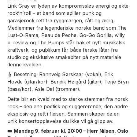
Link Gray er lyden av kompromissløs energi og ekte
rock’n’roll – et band som spiller punk og
garasjerock rett fra ryggmargen, rått og ærlig.
Medlemmer fra legendariske norske band som
The
Lust-O-Rama
,
Peau de Peche
,
Go-Go Gorilla
,
willy
b. review
og
The Pumps
står bak et nytt musikalsk
kraftverk, og publikum får både ferske låter fra
studio og eksklusive smakebiter på nytt materiale
denne kvelden.
🎸 Besetning: Rannveig Sørskaar (vokal), Erik
Hovde (gitar/kor), Bendik Høigård (gitar), Terje Bryn
(bass/kor), Asle Dal (trommer).
Dette blir en kveld med to sterke stemmer fra norsk
rock – den ene poetisk og suggererende, den andre
eksplosiv og rett i fleisen. Sammen skaper de en
unik konsertopplevelse du ikke vil gå glipp av.
🎟️
Mandag 9. februar kl. 20:00 – Herr Nilsen, Oslo