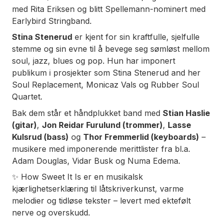
med Rita Eriksen og blitt Spellemann-nominert med
Earlybird Stringband.
Stina Stenerud
er kjent for sin kraftfulle, sjelfulle
stemme og sin evne til å bevege seg sømløst mellom
soul, jazz, blues og pop. Hun har imponert
publikum i prosjekter som
Stina Stenerud and her
Soul Replacement
,
Monicaz Vals
og
Rubber Soul
Quartet
.
Bak dem står et håndplukket band med
Stian Haslie
(gitar)
,
Jon Reidar Furulund (trommer)
,
Lasse
Kulsrud (bass)
og
Thor Fremmerlid (keyboards)
–
musikere med imponerende merittlister fra bl.a.
Adam Douglas, Vidar Busk og Numa Edema.
✨
How Sweet It Is
er en musikalsk
kjærlighetserklæring til låtskriverkunst, varme
melodier og tidløse tekster – levert med ektefølt
nerve og overskudd.