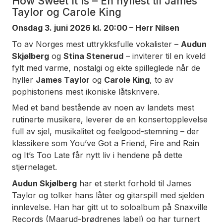
How Sweet It Is – En hyllest til James
Taylor og Carole King
Onsdag 3. juni 2026 kl. 20:00 – Herr Nilsen
To av Norges mest uttrykksfulle vokalister –
Audun
Skjølberg
og
Stina Stenerud
– inviterer til en kveld
fylt med varme, nostalgi og ekte spilleglede når de
hyller
James Taylor
og
Carole King
, to av
pophistoriens mest ikoniske låtskrivere.
Med et band bestående av noen av landets mest
rutinerte musikere, leverer de en konsertopplevelse
full av sjel, musikalitet og feelgood-stemning – der
klassikere som
You’ve Got a Friend
,
Fire and Rain
og
It’s Too Late
får nytt liv i hendene på dette
stjernelaget.
Audun Skjølberg
har et sterkt forhold til James
Taylor og tolker hans låter og gitarspill med sjelden
innlevelse. Han har gitt ut to soloalbum på Snaxville
Records (Maarud-brødrenes label) og har turnert