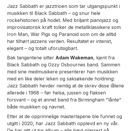
Jazz Sabbath er jazztrioen som tar utgangspunkt i
musikken til Black Sabbath – og snur hele
rockehistorien på hodet. Med briljant pianojazz og
improvisatorisk kraft tolker de metallklassikere som
Iron Man
,
War Pigs
og
Paranoid
som om de alltid
har tilhørt jazzens verden. Resultatet er intenst,
elegant – og totalt uforutsigbart.
Bak tangentene sitter
Adam Wakeman
, kjent fra
Black Sabbath og Ozzy Osbournes band. Sammen
med sine medmusikere presenterer han musikken
med en like deler leken og saksøkende holdning:
Jazz Sabbath hevder nemlig at
de
skrev disse låtene
allerede i 1968 – før helsa, jussen og flaksen
forsvant – og et annet band fra Birmingham "lånte"
både musikken og navnet.
Etter at de opprinnelige mastertapene ble funnet og
utgitt i 2020, har Jazz Sabbath opplevd en ny vår.
De har gitt ut tre album – alle høyt plassert på