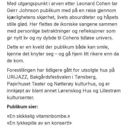
Med utgangspunkt i arven etter Leonard Cohen tar
Geirr Johnson publikum med på en reise gjennom
kjærlighetens skjørhet, livets absurditeter og håpets
stille glød. Her flettes de ikoniske sangene sammen
med personlige betraktninger og refleksjoner som
gir nytt liv og ny dybde til Cohens tidløse univers.
Dette er en kveld der publikum både kan smile,
kjenne det knyter seg – og gå hjem litt rikere enn da
de kom.
Forestillingen har tidligere gått for utsolgte hus på
URIJAZZ, Bakgårdsfestivalen i Tønsberg,
Papirhuset Teater og Nøtterøy kulturhus, og er
innkjøpt av blant annet Lørenskog Hus og Lillestrøm
kultursenter.
Publikum sier:
«En skikkelig vitaminbombe.»
«En lykkepille av en konsert!»