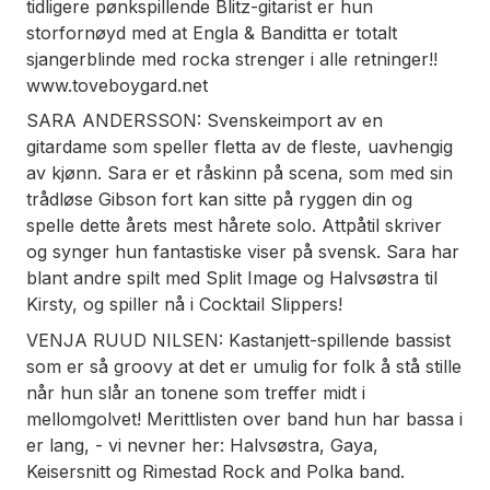
tidligere pønkspillende Blitz-gitarist er hun
storfornøyd med at Engla & Banditta er totalt
sjangerblinde med rocka strenger i alle retninger!!
www.toveboygard.net
SARA ANDERSSON: Svenskeimport av en
gitardame som speller fletta av de fleste, uavhengig
av kjønn. Sara er et råskinn på scena, som med sin
trådløse Gibson fort kan sitte på ryggen din og
spelle dette årets mest hårete solo. Attpåtil skriver
og synger hun fantastiske viser på svensk. Sara har
blant andre spilt med Split Image og Halvsøstra til
Kirsty, og spiller nå i Cocktail Slippers!
VENJA RUUD NILSEN: Kastanjett-spillende bassist
som er så groovy at det er umulig for folk å stå stille
når hun slår an tonene som treffer midt i
mellomgolvet! Merittlisten over band hun har bassa i
er lang, - vi nevner her: Halvsøstra, Gaya,
Keisersnitt og Rimestad Rock and Polka band.