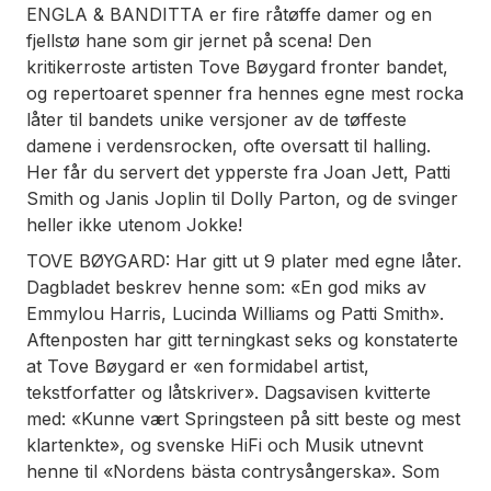
ENGLA & BANDITTA er fire råtøffe damer og en
fjellstø hane som gir jernet på scena! Den
kritikerroste artisten Tove Bøygard fronter bandet,
og repertoaret spenner fra hennes egne mest rocka
låter til bandets unike versjoner av de tøffeste
damene i verdensrocken, ofte oversatt til halling.
Her får du servert det ypperste fra Joan Jett, Patti
Smith og Janis Joplin til Dolly Parton, og de svinger
heller ikke utenom Jokke!
TOVE BØYGARD: Har gitt ut 9 plater med egne låter.
Dagbladet beskrev henne som: «En god miks av
Emmylou Harris, Lucinda Williams og Patti Smith».
Aftenposten har gitt terningkast seks og konstaterte
at Tove Bøygard er «en formidabel artist,
tekstforfatter og låtskriver». Dagsavisen kvitterte
med: «Kunne vært Springsteen på sitt beste og mest
klartenkte», og svenske HiFi och Musik utnevnt
henne til «Nordens bästa contrysångerska». Som