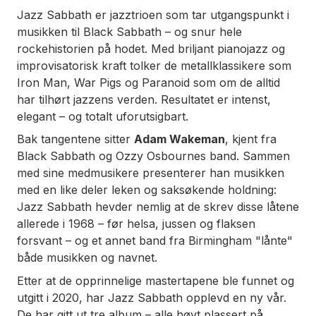
Jazz Sabbath er jazztrioen som tar utgangspunkt i
musikken til Black Sabbath – og snur hele
rockehistorien på hodet. Med briljant pianojazz og
improvisatorisk kraft tolker de metallklassikere som
Iron Man
,
War Pigs
og
Paranoid
som om de alltid
har tilhørt jazzens verden. Resultatet er intenst,
elegant – og totalt uforutsigbart.
Bak tangentene sitter
Adam Wakeman
, kjent fra
Black Sabbath og Ozzy Osbournes band. Sammen
med sine medmusikere presenterer han musikken
med en like deler leken og saksøkende holdning:
Jazz Sabbath hevder nemlig at
de
skrev disse låtene
allerede i 1968 – før helsa, jussen og flaksen
forsvant – og et annet band fra Birmingham "lånte"
både musikken og navnet.
Etter at de opprinnelige mastertapene ble funnet og
utgitt i 2020, har Jazz Sabbath opplevd en ny vår.
De har gitt ut tre album – alle høyt plassert på