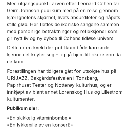
Med utgangspunkt i arven etter Leonard Cohen tar
Geirr Johnson publikum med på en reise gjennom
kjærlighetens skjørhet, livets absurditeter og håpets
stille glød. Her flettes de ikoniske sangene sammen
med personlige betraktninger og refleksjoner som
gir nytt liv og ny dybde til Cohens tidløse univers.
Dette er en kveld der publikum både kan smile,
kjenne det knyter seg – og gå hjem litt rikere enn da
de kom.
Forestillingen har tidligere gått for utsolgte hus på
URIJAZZ, Bakgårdsfestivalen i Tønsberg,
Papirhuset Teater og Nøtterøy kulturhus, og er
innkjøpt av blant annet Lørenskog Hus og Lillestrøm
kultursenter.
Publikum sier:
«En skikkelig vitaminbombe.»
«En lykkepille av en konsert!»