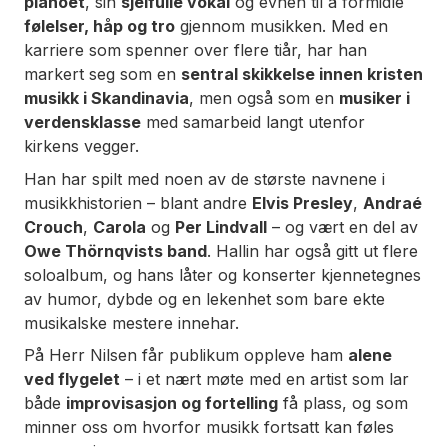
pianoet
, sin
sjelfulle vokal
og evnen til å formidle
følelser, håp og tro
gjennom musikken. Med en
karriere som spenner over flere tiår, har han
markert seg som en
sentral skikkelse innen kristen
musikk i Skandinavia
, men også som en
musiker i
verdensklasse
med samarbeid langt utenfor
kirkens vegger.
Han har spilt med noen av de største navnene i
musikkhistorien – blant andre
Elvis Presley
,
Andraé
Crouch
,
Carola
og
Per Lindvall
– og vært en del av
Owe Thörnqvists band
. Hallin har også gitt ut flere
soloalbum, og hans låter og konserter kjennetegnes
av humor, dybde og en lekenhet som bare ekte
musikalske mestere innehar.
På Herr Nilsen får publikum oppleve ham
alene
ved flygelet
– i et nært møte med en artist som lar
både
improvisasjon og fortelling
få plass, og som
minner oss om hvorfor musikk fortsatt kan føles