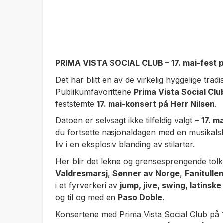
PRIMA VISTA SOCIAL CLUB – 17. mai-fest p
Det har blitt en av de virkelig hyggelige tra
Publikumfavorittene
Prima Vista Social Clu
feststemte
17. mai-konsert på Herr Nilsen
.
Datoen er selvsagt ikke tilfeldig valgt –
17. ma
du fortsette nasjonaldagen med en musikalsk 
liv i en eksplosiv blanding av stilarter.
Her blir det lekne og grensesprengende tolk
Valdresmarsj
,
Sønner av Norge
,
Fanitulle
i et fyrverkeri av
jump, jive, swing, latinsk
og til og med en
Paso Doble
.
Konsertene med Prima Vista Social Club på 17.