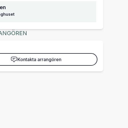
sen
inghuset
ANGÖREN
Kontakta arrangören