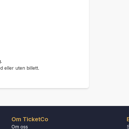
.
eller uten billett.
Om TicketCo
Om oss