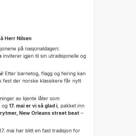
å Herr Nilsen
disjonene på nasjonaldagen:
b
inviterer igjen til sin utradisjonelle og
i
! Etter barnetog, flagg og feiring kan
fest der norske klassikere får nytt
ninger av kjente låter som
n
og
17. mai er vi så glad i
, pakket inn
e rytmer, New Orleans street beat
–
 mai har blitt en fast tradisjon for