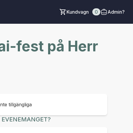
Kundvagn
0
Admin?
i-fest på Herr
inte tillgängliga
R EVENEMANGET?