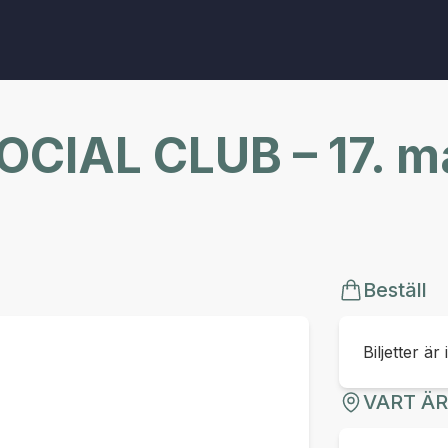
CIAL CLUB – 17. ma
Beställ
Biljetter är 
VART Ä