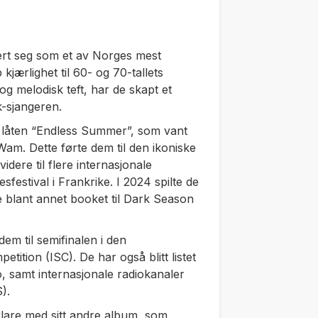
ert seg som et av Norges mest
ærlighet til 60- og 70-tallets
 melodisk teft, har de skapt et
k-sjangeren.
d låten “Endless Summer”, som vant
Wam. Dette førte dem til den ikoniske
dere til flere internasjonale
esfestival i Frankrike. I 2024 spilte de
 de blant annet booket til Dark Season
m til semifinalen i den
tition (ISC). De har også blitt listet
, samt internasjonale radiokanaler
).
klare med sitt andre album, som