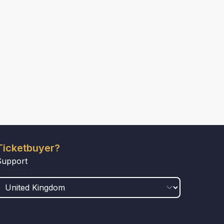
Ticketbuyer?
Support
COUNTRY