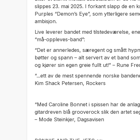
slippes 23. mai 2025. I forkant slapp de en 
Purples “Demon’s Eye”, som ytterligere se
ambisjon.
Live leverer bandet med tilstedeværelse, ene
“må-oppleves-band”:
“Det er annerledes, særegent og smått hypno
bøtter og spann – alt servert av et band som
og kjører sin egen greie fullt ut!” – Rune Fr
“...ett av de mest spennende norske bandene
Kim Shack Petersen, Rockers
“Med Caroline Bonnet i spissen har de anla
gitardreven blå grooverock slik den artet seg
– Mode Steinkjer, Dagsavisen