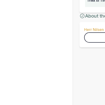
Trikk til T
About th
Herr Nilsen