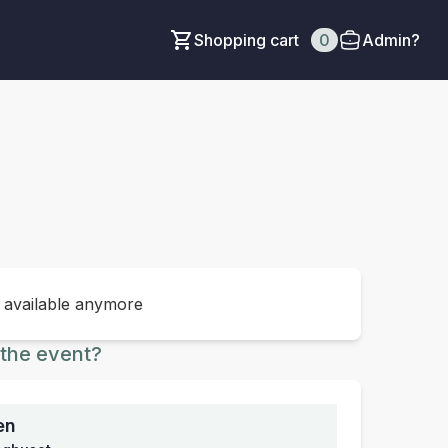
Shopping cart
0
Admin?
t available anymore
the event?
en