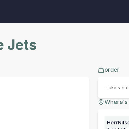
 Jets
order
Tickets no
Where's 
HerrNils