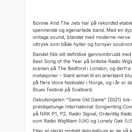
Bonnie And The Jets har på rekordtid etabl
spennende og egenartede band. Med en dyp kj
vintage sound, blandet med moderne nerve og
uttrykk som både hyller og fornyer soulroc
Bandet fikk sitt definitive gjennombrudd me
Best Song of the Year på britiske Radio Wig
scenen på The Bedford i London, og derfra vi
invitasjoner – blant annet til en anerkjent blu
på flere store festivaler i Norge, og i år er
Blues Festival på Svalbard.
Debutsingelen “Same Old Game” (2021) tok de
prestisjetunge International Songwriting Compe
på NRK P1, P2, Radio Signal, Ordentlig Radio
som Radio WigWam (UK) og Lonely Oak (US
Etter et sterkt mottatt debutalbum er de nå 