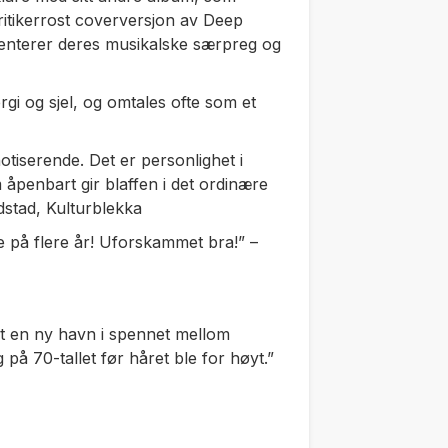
kritikerrost coverversjon av Deep
menterer deres musikalske særpreg og
rgi og sjel, og omtales ofte som et
tiserende. Det er personlighet i
 åpenbart gir blaffen i det ordinære
edstad, Kulturblekka
 på flere år! Uforskammet bra!” –
gt en ny havn i spennet mellom
 på 70-tallet før håret ble for høyt.”