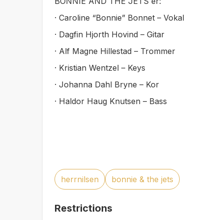
BONNIE AND THE JETS er:
· Caroline “Bonnie” Bonnet – Vokal
· Dagfin Hjorth Hovind – Gitar
· Alf Magne Hillestad – Trommer
· Kristian Wentzel – Keys
· Johanna Dahl Bryne – Kor
· Haldor Haug Knutsen – Bass
herrnilsen
bonnie & the jets
Restrictions