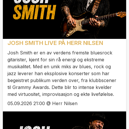
JOSH SMITH LIVE PÅ HERR NILSEN
Josh Smith er en av verdens fremste bluesrock
gitarister, kjent for sin rå energi og ekstreme
musikalitet. Med en unik miks av blues, rock og
jazz leverer han eksplosive konserter som har
begeistret publikum verden over, fra klubbscener
til Grammy Awards. Dette blir to intense kvelder
med virtuositet, improvisasjon og ekte livefølelse.
05.09.2026 21:00 @ Herr Nilsen