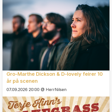
Gro-Marthe Dickson & D-lovely feirer 10
år på scenen
07.09.2026 20:00 @ HerrNilsen