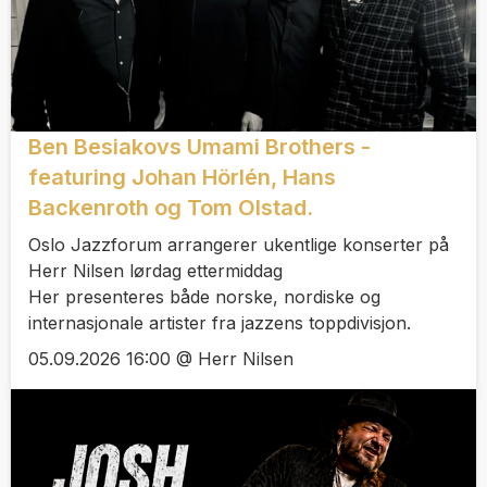
Ben Besiakovs Umami Brothers -
featuring Johan Hörlén, Hans
Backenroth og Tom Olstad.
Oslo Jazzforum arrangerer ukentlige konserter på
Herr Nilsen lørdag ettermiddag
Her presenteres både norske, nordiske og
internasjonale artister fra jazzens toppdivisjon.
05.09.2026 16:00 @ Herr Nilsen