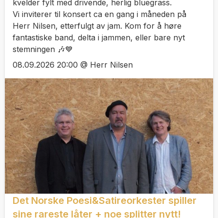
kvelder fylt med drivende, herlig bluegrass.
Vi inviterer til konsert ca en gang i måneden på
Herr Nilsen, etterfulgt av jam. Kom for å høre
fantastiske band, delta i jammen, eller bare nyt
stemningen 🎶💙
08.09.2026 20:00 @ Herr Nilsen
Det Norske Poesi&Satireorkester spiller
sine rareste låter + noe splitter nytt!