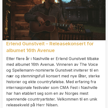
Erlend Gunstveit – Releasekonsert for
albumet 16th Avenue
Etter flere år i Nashville er Erlend Gunstveit tilbake
med albumet 16th Avenue. Vinneren av The Voice
og Spellemann-nominerte Gunstveit inviterer til en
nær og stemningsfull konsert med nye låter, sterke
historier og ekte countryfølelse. Med erfaring fra
internasjonale festivaler som CMA Fest i Nashville
har han etablert seg som en av Norges mest
spennende countryartister. Velkommen til en unik
releasekveld på Herr Nilsen.