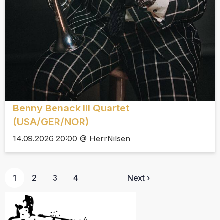
Benny Benack III Quartet
(USA/GER/NOR)
14.09.2026 20:00 @ HerrNilsen
1
2
3
4
Next ›