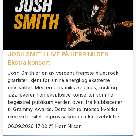
JOSH SMITH LIVE PÅ HERR NILSEN -
Ekstra konsert
Josh Smith er en av verdens fremste bluesrock
gitarister, kjent for sin rå energi og ekstreme
musikalitet. Med en unik miks av blues, rock og
jazz leverer han eksplosive konserter som har
begeistret publikum verden over, fra klubbscener
til Grammy Awards. Dette blir to intense kvelder
med virtuositet, improvisasjon og ekte livefølelse.
06.09.2026 17:00 @ Herr Nilsen