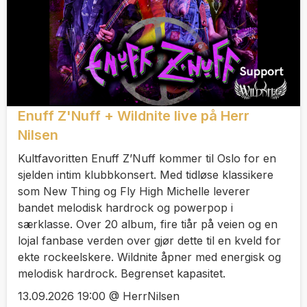
Enuff Z'Nuff + Wildnite live på Herr
Nilsen
Kultfavoritten Enuff Z’Nuff kommer til Oslo for en
sjelden intim klubbkonsert. Med tidløse klassikere
som New Thing og Fly High Michelle leverer
bandet melodisk hardrock og powerpop i
særklasse. Over 20 album, fire tiår på veien og en
lojal fanbase verden over gjør dette til en kveld for
ekte rockeelskere. Wildnite åpner med energisk og
melodisk hardrock. Begrenset kapasitet.
13.09.2026 19:00 @ HerrNilsen