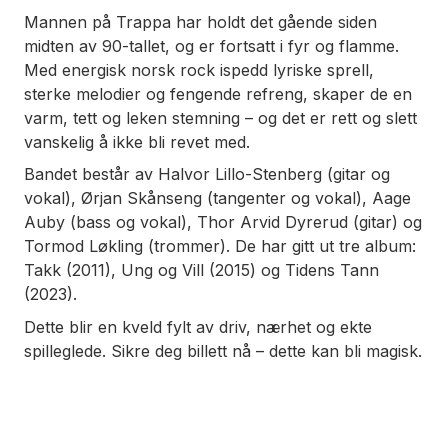
Mannen på Trappa har holdt det gående siden
midten av 90-tallet, og er fortsatt i fyr og flamme.
Med energisk norsk rock ispedd lyriske sprell,
sterke melodier og fengende refreng, skaper de en
varm, tett og leken stemning – og det er rett og slett
vanskelig å ikke bli revet med.
Bandet består av Halvor Lillo-Stenberg (gitar og
vokal), Ørjan Skånseng (tangenter og vokal), Aage
Auby (bass og vokal), Thor Arvid Dyrerud (gitar) og
Tormod Løkling (trommer). De har gitt ut tre album:
Takk
(2011),
Ung og Vill
(2015) og
Tidens Tann
(2023).
Dette blir en kveld fylt av driv, nærhet og ekte
spilleglede. Sikre deg billett nå – dette kan bli magisk.