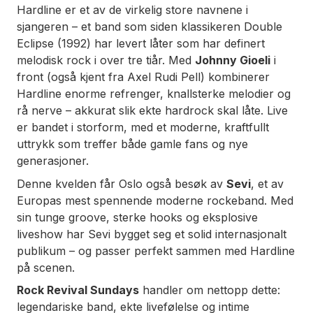
Hardline er et av de virkelig store navnene i
sjangeren – et band som siden klassikeren
Double
Eclipse
(1992) har levert låter som har definert
melodisk rock i over tre tiår. Med
Johnny Gioeli
i
front (også kjent fra Axel Rudi Pell) kombinerer
Hardline enorme refrenger, knallsterke melodier og
rå nerve – akkurat slik ekte hardrock skal låte. Live
er bandet i storform, med et moderne, kraftfullt
uttrykk som treffer både gamle fans og nye
generasjoner.
Denne kvelden får Oslo også besøk av
Sevi
, et av
Europas mest spennende moderne rockeband. Med
sin tunge groove, sterke hooks og eksplosive
liveshow har Sevi bygget seg et solid internasjonalt
publikum – og passer perfekt sammen med Hardline
på scenen.
Rock Revival Sundays
handler om nettopp dette:
legendariske band, ekte livefølelse og intime