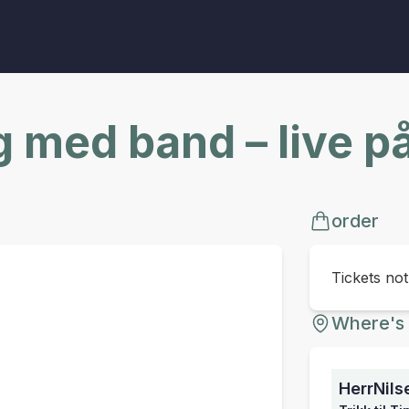
 med band – live på
order
Tickets no
Where's 
HerrNils