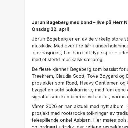
Jørun Bøgeberg med band – live på Herr N
Onsdag 22. april
Jørun Bøgeberg er en av de virkelig store s
musikkliv. Med over fire tiår i underholdning
internasjonalt, har han satt dype spor – ofte
med et sterkt musikalsk særpreg.
De fleste kjenner Bøgeberg som bassist for 
Treekrem, Claudia Scott, Tove Bøygard og 
prosjekter som Road, Heavy Gentlemen og Go
bygget en solid solokarriere, med fem egne 
signatur som kombinerer virtuositet, varme o
Våren 2026 er han aktuell med nytt album,
prosjekt med rootsrocka tolkninger av tradis
felespillende onkel Asbjørn. Her møtes pols
og jordnært uttrykk, der røttene respekteres,