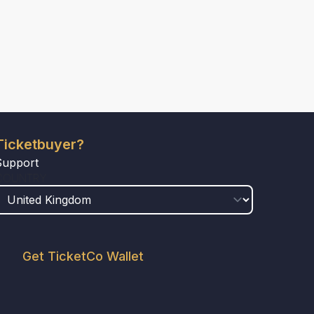
Ticketbuyer?
Support
COUNTRY
Get TicketCo Wallet