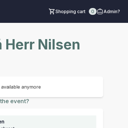
Shopping cart
0
Admin?
 Herr Nilsen
t available anymore
the event?
en