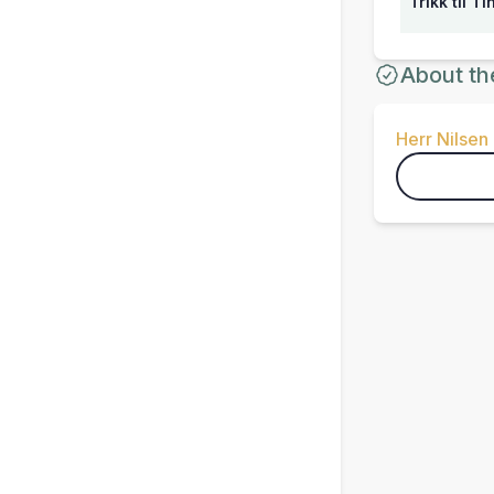
Trikk til T
About th
Herr Nilsen