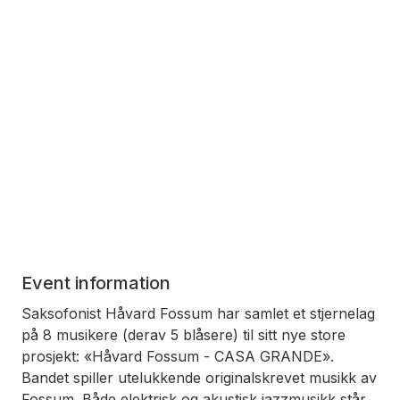
Event information
Saksofonist Håvard Fossum har samlet et stjernelag
på 8 musikere (derav 5 blåsere) til sitt nye store
prosjekt: «Håvard Fossum - CASA GRANDE».
Bandet spiller utelukkende originalskrevet musikk av
Fossum. Både elektrisk og akustisk jazzmusikk står