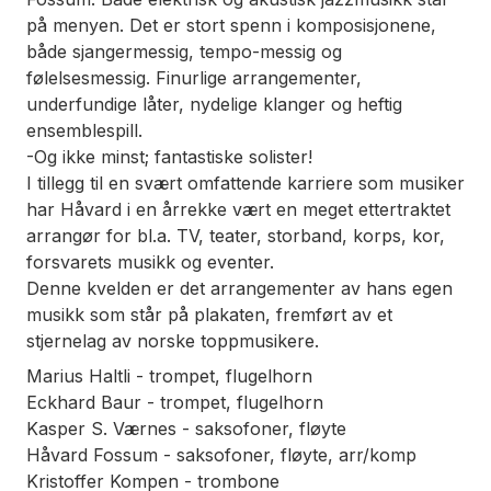
på menyen. Det er stort spenn i komposisjonene,
både sjangermessig, tempo-messig og
følelsesmessig. Finurlige arrangementer,
underfundige låter, nydelige klanger og heftig
ensemblespill.
-Og ikke minst; fantastiske solister!
I tillegg til en svært omfattende karriere som musiker
har Håvard i en årrekke vært en meget ettertraktet
arrangør for bl.a. TV, teater, storband, korps, kor,
forsvarets musikk og eventer.
Denne kvelden er det arrangementer av hans egen
musikk som står på plakaten, fremført av et
stjernelag av norske toppmusikere.
Marius Haltli - trompet, flugelhorn
Eckhard Baur - trompet, flugelhorn
Kasper S. Værnes - saksofoner, fløyte
Håvard Fossum - saksofoner, fløyte, arr/komp
Kristoffer Kompen - trombone