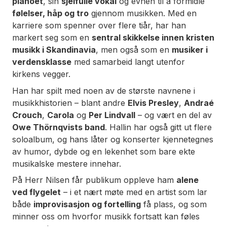
pianoet
, sin
sjelfulle vokal
og evnen til å formidle
følelser, håp og tro
gjennom musikken. Med en
karriere som spenner over flere tiår, har han
markert seg som en
sentral skikkelse innen kristen
musikk i Skandinavia
, men også som en
musiker i
verdensklasse
med samarbeid langt utenfor
kirkens vegger.
Han har spilt med noen av de største navnene i
musikkhistorien – blant andre
Elvis Presley
,
Andraé
Crouch
,
Carola
og
Per Lindvall
– og vært en del av
Owe Thörnqvists band
. Hallin har også gitt ut flere
soloalbum, og hans låter og konserter kjennetegnes
av humor, dybde og en lekenhet som bare ekte
musikalske mestere innehar.
På Herr Nilsen får publikum oppleve ham
alene
ved flygelet
– i et nært møte med en artist som lar
både
improvisasjon og fortelling
få plass, og som
minner oss om hvorfor musikk fortsatt kan føles