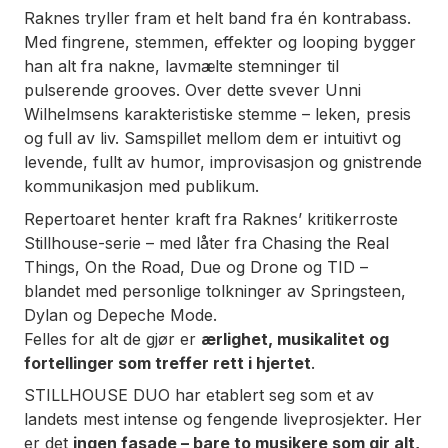
Raknes tryller fram et helt band fra én kontrabass.
Med fingrene, stemmen, effekter og looping bygger
han alt fra nakne, lavmælte stemninger til
pulserende grooves. Over dette svever Unni
Wilhelmsens karakteristiske stemme – leken, presis
og full av liv. Samspillet mellom dem er intuitivt og
levende, fullt av humor, improvisasjon og gnistrende
kommunikasjon med publikum.
Repertoaret henter kraft fra Raknes’ kritikerroste
Stillhouse-serie – med låter fra
Chasing the Real
Things
,
On the Road
,
Due og Drone
og
TID
–
blandet med personlige tolkninger av Springsteen,
Dylan og Depeche Mode.
Felles for alt de gjør er
ærlighet, musikalitet og
fortellinger som treffer rett i hjertet
.
STILLHOUSE DUO har etablert seg som et av
landets mest intense og fengende liveprosjekter. Her
er det
ingen fasade – bare to musikere som gir alt,