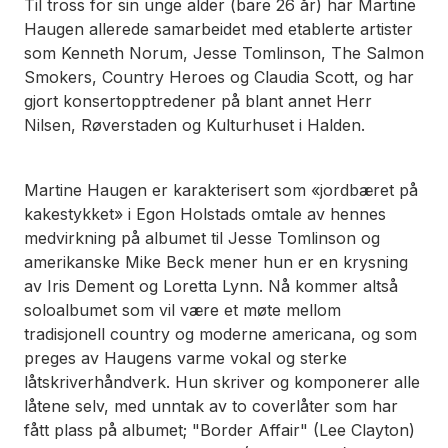
Til tross for sin unge alder (bare 26 år) har Martine
Haugen allerede samarbeidet med etablerte artister
som Kenneth Norum, Jesse Tomlinson, The Salmon
Smokers, Country Heroes og Claudia Scott, og har
gjort konsertopptredener på blant annet Herr
Nilsen, Røverstaden og Kulturhuset i Halden.
Martine Haugen er karakterisert som «jordbæret på
kakestykket» i Egon Holstads omtale av hennes
medvirkning på albumet til Jesse Tomlinson og
amerikanske Mike Beck mener hun er en krysning
av Iris Dement og Loretta Lynn. Nå kommer altså
soloalbumet som vil være et møte mellom
tradisjonell country og moderne americana, og som
preges av Haugens varme vokal og sterke
låtskriverhåndverk. Hun skriver og komponerer alle
låtene selv, med unntak av to coverlåter som har
fått plass på albumet; "Border Affair" (Lee Clayton)