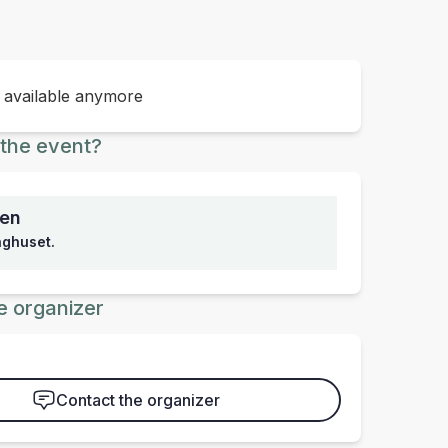
t available anymore
the event?
sen
inghuset.
e organizer
Contact the organizer