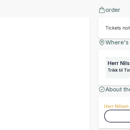
order
Tickets no
Where's 
Herr Nil
Trikk til T
About th
Herr Nilsen