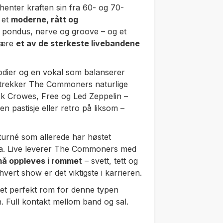
enter kraften sin fra 60- og 70-
 et
moderne, rått og
d pondus, nerve og groove – og et
 være
et av de sterkeste livebandene
lodier og en vokal som balanserer
et, trekker The Commoners naturlige
ck Crowes, Free og Led Zeppelin –
en pastisje eller retro på liksom –
 turné som allerede har høstet
ka. Live leverer The Commoners med
å oppleves i rommet
– svett, tett og
vert show er det viktigste i karrieren.
et perfekt rom for denne typen
. Full kontakt mellom band og sal.