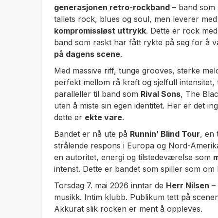
generasjonen retro-rockband
– band som h
tallets rock, blues og soul, men leverer med
kompromissløst uttrykk
. Dette er rock me
band som raskt har fått rykte på seg for å
på dagens scene
.
Med massive riff, tunge grooves, sterke me
perfekt mellom rå kraft og sjelfull intensit
paralleller til band som
Rival Sons
, The Bla
uten å miste sin egen identitet. Her er det ing
dette er
ekte vare
.
Bandet er nå ute på
Runnin’ Blind Tour
, en
strålende respons i Europa og Nord-Ameri
en autoritet, energi og tilstedeværelse som
m
intenst. Dette er bandet som spiller som om h
Torsdag 7. mai 2026 inntar de
Herr Nilsen
– 
musikk. Intim klubb. Publikum tett på scenen
Akkurat slik rocken er ment å oppleves.