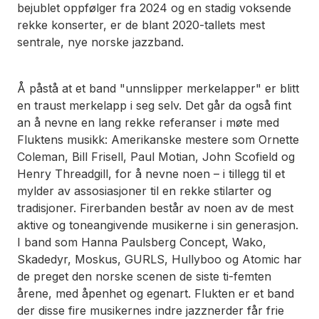
bejublet oppfølger fra 2024 og en stadig voksende
rekke konserter, er de blant 2020-tallets mest
sentrale, nye norske jazzband.
Å påstå at et band "unnslipper merkelapper" er blitt
en traust merkelapp i seg selv. Det går da også fint
an å nevne en lang rekke referanser i møte med
Fluktens musikk: Amerikanske mestere som Ornette
Coleman, Bill Frisell, Paul Motian, John Scofield og
Henry Threadgill, for å nevne noen – i tillegg til et
mylder av assosiasjoner til en rekke stilarter og
tradisjoner. Firerbanden består av noen av de mest
aktive og toneangivende musikerne i sin generasjon.
I band som Hanna Paulsberg Concept, Wako,
Skadedyr, Moskus, GURLS, Hullyboo og Atomic har
de preget den norske scenen de siste ti-femten
årene, med åpenhet og egenart. Flukten er et band
der disse fire musikernes indre jazznerder får frie