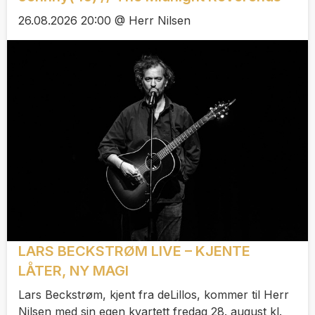
26.08.2026 20:00 @ Herr Nilsen
LARS BECKSTRØM LIVE – KJENTE
LÅTER, NY MAGI
Lars Beckstrøm, kjent fra deLillos, kommer til Herr
Nilsen med sin egen kvartett fredag 28. august kl.