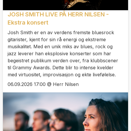
JOSH SMITH LIVE PÅ HERR NILSEN -
Ekstra konsert
Josh Smith er en av verdens fremste bluesrock
gitarister, kjent for sin rå energi og ekstreme
musikalitet. Med en unik miks av blues, rock og
jazz leverer han eksplosive konserter som har
begeistret publikum verden over, fra klubbscener
til Grammy Awards. Dette blir to intense kvelder
med virtuositet, improvisasjon og ekte livefølelse.
06.09.2026 17:00 @ Herr Nilsen