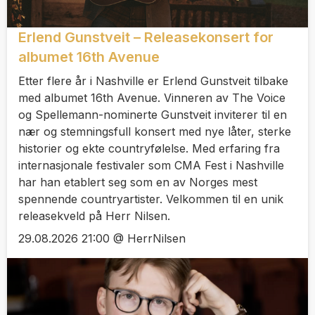
Erlend Gunstveit – Releasekonsert for
albumet 16th Avenue
Etter flere år i Nashville er Erlend Gunstveit tilbake
med albumet 16th Avenue. Vinneren av The Voice
og Spellemann-nominerte Gunstveit inviterer til en
nær og stemningsfull konsert med nye låter, sterke
historier og ekte countryfølelse. Med erfaring fra
internasjonale festivaler som CMA Fest i Nashville
har han etablert seg som en av Norges mest
spennende countryartister. Velkommen til en unik
releasekveld på Herr Nilsen.
29.08.2026 21:00 @ HerrNilsen