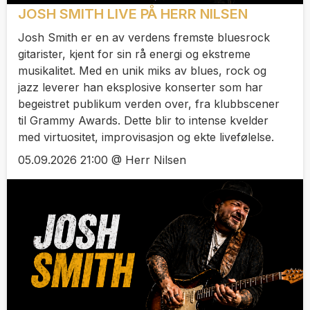
JOSH SMITH LIVE PÅ HERR NILSEN
Josh Smith er en av verdens fremste bluesrock
gitarister, kjent for sin rå energi og ekstreme
musikalitet. Med en unik miks av blues, rock og
jazz leverer han eksplosive konserter som har
begeistret publikum verden over, fra klubbscener
til Grammy Awards. Dette blir to intense kvelder
med virtuositet, improvisasjon og ekte livefølelse.
05.09.2026 21:00 @ Herr Nilsen