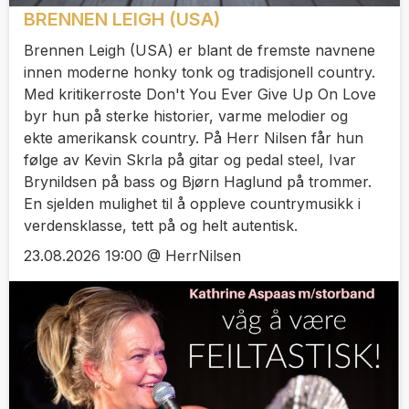
BRENNEN LEIGH (USA)
Brennen Leigh (USA) er blant de fremste navnene
innen moderne honky tonk og tradisjonell country.
Med kritikerroste Don't You Ever Give Up On Love
byr hun på sterke historier, varme melodier og
ekte amerikansk country. På Herr Nilsen får hun
følge av Kevin Skrla på gitar og pedal steel, Ivar
Brynildsen på bass og Bjørn Haglund på trommer.
En sjelden mulighet til å oppleve countrymusikk i
verdensklasse, tett på og helt autentisk.
23.08.2026 19:00 @ HerrNilsen