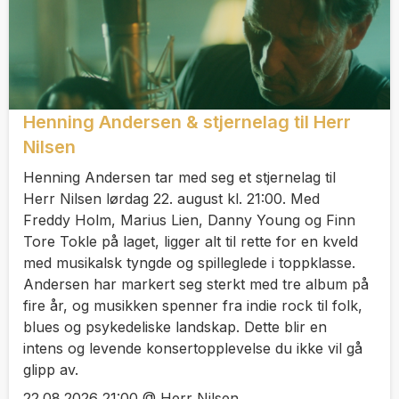
Henning Andersen & stjernelag til Herr
Nilsen
Henning Andersen tar med seg et stjernelag til
Herr Nilsen lørdag 22. august kl. 21:00. Med
Freddy Holm, Marius Lien, Danny Young og Finn
Tore Tokle på laget, ligger alt til rette for en kveld
med musikalsk tyngde og spilleglede i toppklasse.
Andersen har markert seg sterkt med tre album på
fire år, og musikken spenner fra indie rock til folk,
blues og psykedeliske landskap. Dette blir en
intens og levende konsertopplevelse du ikke vil gå
glipp av.
22.08.2026 21:00 @ Herr Nilsen