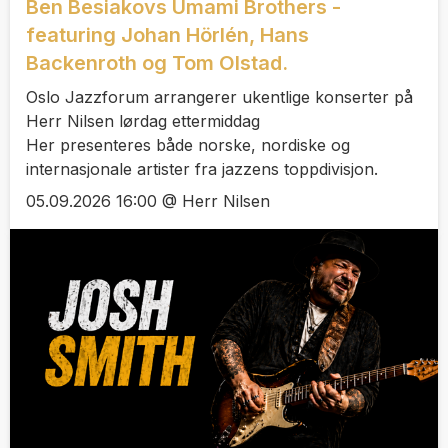
Ben Besiakovs Umami Brothers -
featuring Johan Hörlén, Hans
Backenroth og Tom Olstad.
Oslo Jazzforum arrangerer ukentlige konserter på
Herr Nilsen lørdag ettermiddag
Her presenteres både norske, nordiske og
internasjonale artister fra jazzens toppdivisjon.
05.09.2026 16:00 @ Herr Nilsen